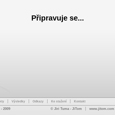
Připravuje se...
kty
Výsledky
Odkazy
Ke stažení
Kontakt
 - 2009
© Jiri Tuma - JiTom
www.jitom.com