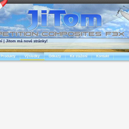
í |
Jitom má nové stránky!
Produkty
Výsledky
Odkazy
Ke stažení
Kontakt