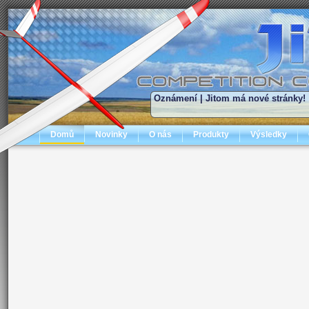
Oznámení |
Jitom má nové stránky!
Domů
Novinky
O nás
Produkty
Výsledky